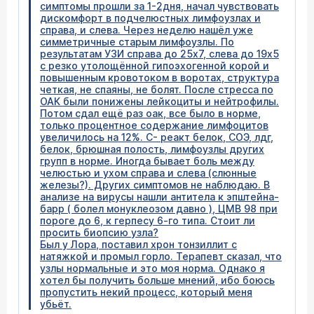
симптомы прошли за 1-2дня, начал чувствовать
дискомфорт в подчелюстных лимфоузлах и
справа, и слева. Через неделю нашёл уже
симметричные старым лимфоузлы. По
результатам УЗИ справа до 25х7, слева до 19х5
с резко утолощённой гипоэхогенной корой и
повышенным кровотоком в воротах, структура
четкая, не спаяны, не болят. После стресса по
ОАК были понижены лейкоциты и нейтрофилы.
Потом сдал ещё раз оак, все было в норме,
только процентное содержание лимфоцитов
увеличилось на 12%. С- реакт белок, СОЭ, лдг,
белок, брюшная полость, лимфоузлы других
групп в норме. Иногда бывает боль между
челюстью и ухом справа и слева (слюнные
железы?). Других симптомов не наблюдаю. В
анализе на вирусы нашли антитела к эпштейна-
барр ( болел монуклеозом давно ), ЦМВ 98 при
пороге до 6, к герпесу 6-го типа. Стоит ли
просить биопсию узла?
Был у Лора, поставил хрон тонзиллит с
натяжкой и промыл горло. Терапевт сказал, что
узлы нормальные и это моя норма. Однако я
хотел бы получить больше мнений, ибо боюсь
пропустить некий процесс, который меня
убьёт.