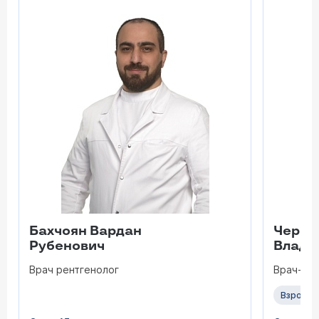
Бахчоян Вардан
Черво
Рубенович
Влади
Врач рентгенолог
Врач-ре
Взрослы