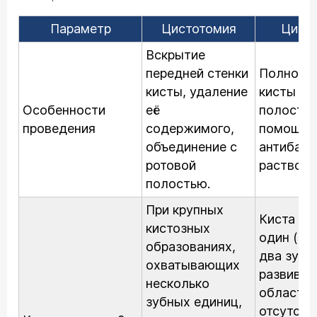
Параметр
Цистотомия
Цист
Вскрытие
передней стенки
Полное и
кисты, удаление
кисты и 
Особенности
её
полости 
проведения
содержимого,
помощи б
объединение с
антибакт
ротовой
раствора
полостью.
При крупных
Киста по
кистозных
один (м
образованиях,
два зуба
охватывающих
развивае
несколько
области 
зубных единиц,
отсутств