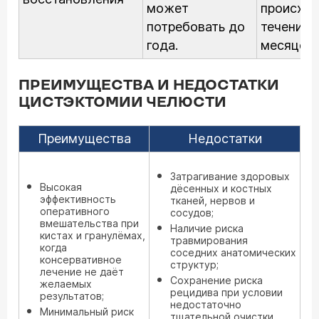
может
происход
потребовать до
течение 
года.
месяцев.
ПРЕИМУЩЕСТВА И НЕДОСТАТКИ
ЦИСТЭКТОМИИ ЧЕЛЮСТИ
Преимущества
Недостатки
Затрагивание здоровых
Высокая
дёсенных и костных
эффективность
тканей, нервов и
оперативного
сосудов;
вмешательства при
Наличие риска
кистах и гранулёмах,
травмирования
когда
соседних анатомических
консервативное
структур;
лечение не даёт
Сохранение риска
желаемых
рецидива при условии
результатов;
недостаточно
Минимальный риск
тщательной очистки