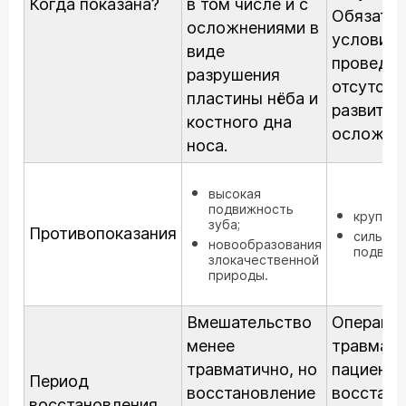
Когда показана?
в том числе и с
Обязател
осложнениями в
условие
виде
проведен
разрушения
отсутств
пластины нёба и
развития
костного дна
осложнен
носа.
высокая
подвижность
крупные
зуба;
Противопоказания
сильная
новообразования
подвижн
злокачественной
природы.
Вмешательство
Операция
менее
травмати
травматично, но
пациента
Период
восстановление
восстано
восстановления