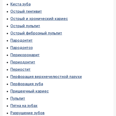
Киста зуба
Острый гингивит
Острый и хронический кариес
Острый пульпит
Острый фиброзный пульпит
Пародонтит
Пародонтоз
Перикоронарит
Периодонтит
Периостит
Перфорация верхнечелюстной пазухи
Перфорация зуба
Пришеечный кариес
Пульпит
Пятна на зубах
Разрушение зубов