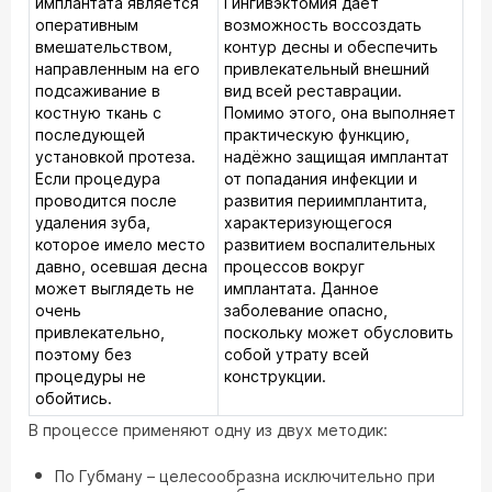
имплантата является
Гингивэктомия даёт
оперативным
возможность воссоздать
вмешательством,
контур десны и обеспечить
направленным на его
привлекательный внешний
подсаживание в
вид всей реставрации.
костную ткань с
Помимо этого, она выполняет
последующей
практическую функцию,
установкой протеза.
надёжно защищая имплантат
Если процедура
от попадания инфекции и
проводится после
развития периимплантита,
удаления зуба,
характеризующегося
которое имело место
развитием воспалительных
давно, осевшая десна
процессов вокруг
может выглядеть не
имплантата. Данное
очень
заболевание опасно,
привлекательно,
поскольку может обусловить
поэтому без
собой утрату всей
процедуры не
конструкции.
обойтись.
В процессе применяют одну из двух методик:
По Губману – целесообразна исключительно при