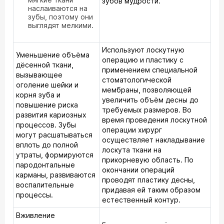
зубов мудрости.
наслаиваются на
зубы, поэтому они
выглядят мелкими.
Используют лоскутную
Уменьшение объёма
операцию и пластику с
дёсенной ткани,
применением специальной
вызывающее
стоматологической
оголение шейки и
мембраны, позволяющей
корня зуба и
увеличить объём десны до
повышение риска
требуемых размеров. Во
развития кариозных
время проведения лоскутной
процессов. Зубы
операции хирург
могут расшатываться
осуществляет накладывание
вплоть до полной
лоскута ткани на
утраты, формируются
прикорневую область. По
пародонтальные
окончании операций
карманы, развиваются
проводят пластику десны,
воспалительные
придавая ей таким образом
процессы.
естественный контур.
Вживление