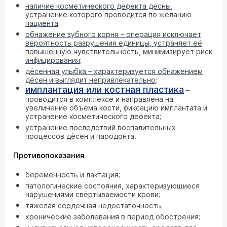
наличие косметического дефекта десны,
устранение которого проводится по желанию
пациента;
обнажение зубного корня – операция исключает
вероятность разрушения единицы, устраняет её
повышенную чувствительность, минимизирует риск
инфицирования;
дёсенная улыбка – характеризуется обнажением
дёсен и выглядит непривлекательно;
имплантация или
костная пластика
–
проводится в комплексе и направлена на
увеличение объёма кости, фиксацию имплантата и
устранение косметического дефекта;
устранение последствий воспалительных
процессов дёсен и пародонта.
Противопоказания
беременность и лактация;
патологические состояния, характеризующиеся
нарушениями свёртываемости крови;
тяжёлая сердечная недостаточность;
хронические заболевания в период обострения;