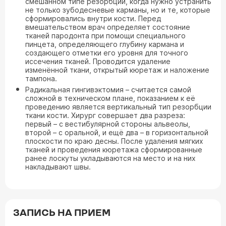
смешанном типе резорбции, когда нужно устранить
не только зубодесневые карманы, но и те, которые
сформировались внутри кости. Перед
вмешательством врач определяет состояние
тканей пародонта при помощи специального
пинцета, определяющего глубину кармана и
создающего отметки его уровня для точного
иссечения тканей. Проводится удаление
изменённой ткани, открытый кюретаж и наложение
тампона.
Радикальная гингивэктомия – считается самой
сложной в техническом плане, показанием к её
проведению является вертикальный тип резорбции
ткани кости. Хирург совершает два разреза:
первый – с вестибулярной стороны альвеолы,
второй – с оральной, и ещё два – в горизонтальной
плоскости по краю десны. После удаления мягких
тканей и проведения кюретажа сформированные
ранее лоскуты укладываются на место и на них
накладывают швы.
ЗАПИСЬ НА ПРИЕМ