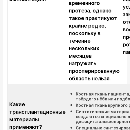
временного
ус
протеза, однако
за
такое практикуют
от
крайне редко,
во
поскольку в
пр
течение
ро
нескольких
па
месяцев
нагружать
прооперированную
область нельзя.
Костная ткань пациента
твёрдого нёба или подб
Какие
Костная ткань крупного 
трансплантационные
Синтетические материа
создаются специально д
материалы
дефицита альвеолярного
применяют?
Специально синтезирова