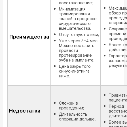
восстановление;
Максима
Минимизация
обзор пр
травмирования
проведе
тканей в процессе
операции
хирургического
вмешательства.
Сокраще
времени
Отсутствуют отёки;
Преимущества
проведен
Уже через 3‒4 мес.
Более т
Можно поставить
действия
провести
протезирование
Гаранти
зуба на импланте;
желаемы
результа
Цена закрытого
синус-лифтинга
ниже.
Травмати
пациента
Сложен в
Период
проведении;
Недостатки
восстан
Длительность
длительн
операции дольше.
Более в
стоимост