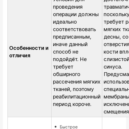
проведения
травматич
операции должны
поскольк
идеально
требует р
соответствовать
мягких тк
предписанным,
десны, с
иначе данный
отверстия
Особенности и
способ не
кости впл
отличия
подойдёт. Не
слизисто
требует
синуса.
обширного
Предусма
рассечения мягких
использо
тканей, поэтому
специаль
реабилитационный
мембраны
период короче.
исключен
смещения
Быстрое