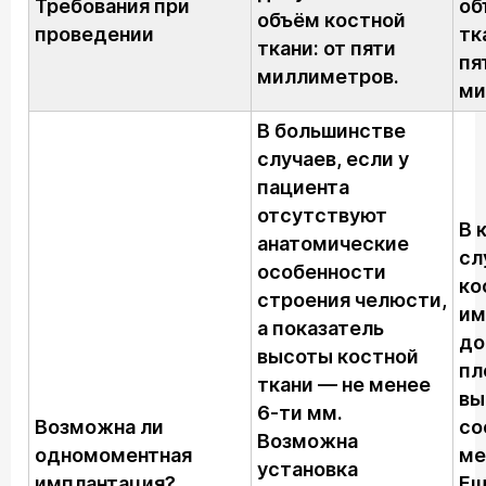
Требования при
об
объём костной
проведении
тк
ткани: от пяти
пя
миллиметров.
ми
В большинстве
случаев, если у
пациента
отсутствуют
В 
анатомические
сл
особенности
ко
строения челюсти,
им
а показатель
до
высоты костной
пл
ткани — не менее
вы
6-ти мм.
Возможна ли
со
Возможна
одномоментная
ме
установка
имплантация?
Ещ