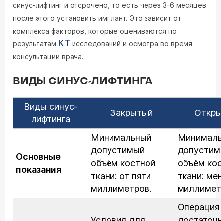
синус-лифтинг и отсрочено, то есть через 3-6 месяцев
после этого установить имплант. Это зависит от
комплекса факторов, которые оцениваются по
КТ
результатам
исследований и осмотра во время
консультации врача.
ВИДЫ СИНУС-ЛИФТИНГА
Виды синус-
Закрытый
Откр
лифтинга
Минимальный
Минимал
допустимый
допустим
Основные
объём костной
объём ко
показания
ткани: от пяти
ткани: ме
миллиметров.
миллимет
Операция
Условия для
достаточ