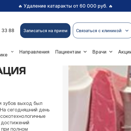
Удаление катаракты от 60 000 руб.
🔥
🔥
 33 88
Записаться на прием
Связаться с клиникой
тация зубов
Полная имплантация зубов
Направления
Пациентам
Врачи
Акци
ике
АЦИЯ
и зубов выход был
 На сегодняшний день
ысокотехнологичные
х достижений
 при полном