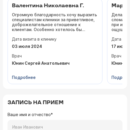
Валентина Николаевна Г.
Марин
Огромную благодарность хочу выразить
Делала с
специалистам клиники за приветливое,
сломался
доброжелательное отношение к
при исп
клиентам. Особенно хотелось бы
ощущени
отметить врача стоматолога-ортопеда
стороне}
Дата визита в клинику
Дата виз
Юнина Сергея Анатольевича за высокий
избежат
профессионализм, отзывчивость.
поставил
03 июля 2024
17 июля
Успехов Вам в вашем нелёгком деле!
болезне
надевани
Врач
Врач
Внимание
Юнин Сергей Анатольевич
Юнин Се
приёме.
Подробнее
Подроб
ЗАПИСЬ НА ПРИЕМ
Ваше имя и отчество*