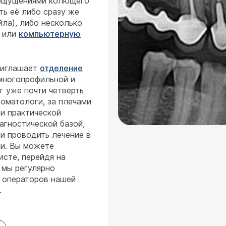
 ощущениями колющего
ть её либо сразу же
ла), либо несколько
ю или
компьютерную
риглашает
отделение
 многопрофильной и
г уже почти четверть
оматологи, за плечами
и практической
агностической базой,
 и проводить лечение в
и. Вы можете
исте, перейдя на
о мы регулярно
у операторов нашей
.