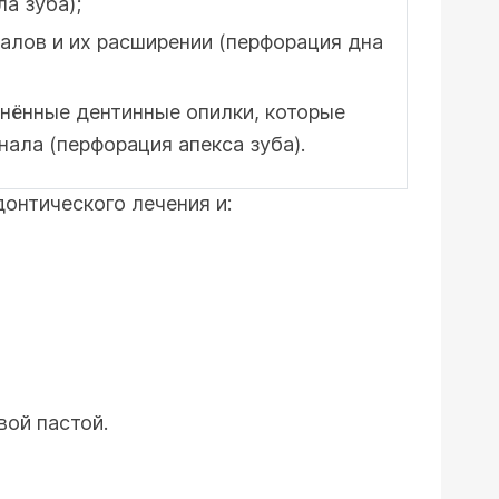
а зуба);
налов и их расширении (перфорация дна
нённые дентинные опилки, которые
нала (перфорация апекса зуба).
онтического лечения и:
вой пастой.