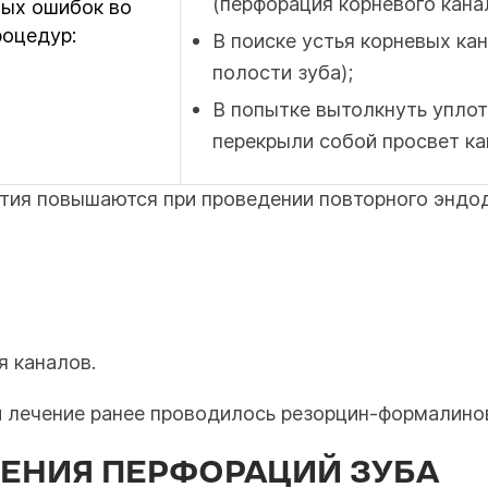
(перфорация корневого канал
ных ошибок во
роцедур:
В поиске устья корневых ка
полости зуба);
В попытке вытолкнуть уплот
перекрыли собой просвет ка
стия повышаются при проведении повторного эндод
я каналов.
и лечение ранее проводилось резорцин-формалино
ЕНИЯ ПЕРФОРАЦИЙ ЗУБА