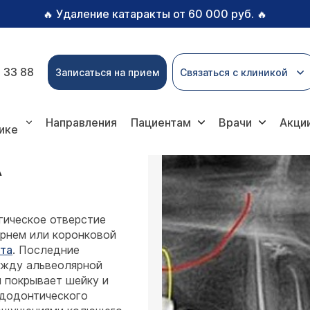
Удаление катаракты от 60 000 руб.
🔥
🔥
 33 88
Записаться на прием
Связаться с клиникой
ация зуба
Направления
Пациентам
Врачи
Акци
ике
А
гическое отверстие
рнем или коронковой
та
. Последние
ежду альвеолярной
я покрывает шейку и
ндодонтического