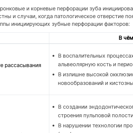
онковые и корневые перфорации зуба инициирова
стны и случаи, когда патологическое отверстие п
уппы инициирующих зубные перфорации факторов:
В чё
В воспалительных процессах
альвеолярную кость и перио
те рассасывания
В излишне высокой окклюзио
новообразований и кистозн
В создании эндодонтическог
строения пульповой полости
В нарушении технологии пр