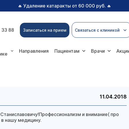
Удаление катаракты от 60 000 руб.
🔥
🔥
 33 88
Записаться на прием
Связаться с клиникой
Направления
Пациентам
Врачи
Акци
ике
11.04.2018
Станиславовичу!Профессионализм и внимание( про
 в нашу медицину.