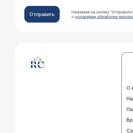
Нажимая на кнопку “Отправить
Отправить
с
условиями обработки персон
О 
На
Па
Вр
Со