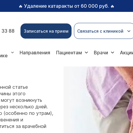
Удаление катаракты от 60 000 руб.
🔥
🔥
 33 88
Записаться на прием
Связаться с клиникой
Направления
Пациентам
Врачи
Акци
ике
анной статье
чины этого
 могут возникнуть
рез несколько дней.
о (особенно по утрам),
венения и
иться за врачебной