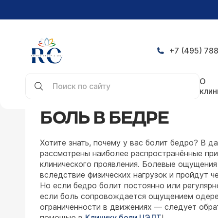
+7 (495) 788
Главная
Симптомы
Боль в бедре
О
клин
БОЛЬ В БЕДРЕ
Хотите знать, почему у вас болит бедро? В д
рассмотрены наиболее распространённые при
клинического проявления. Болевые ощущения
вследствие физических нагрузок и пройдут че
Но если бедро болит постоянно или регулярн
если боль сопровождается ощущением одере
ограниченности в движениях — следует обрат
помощью в
Клинику боли ЦЭЛТ
!