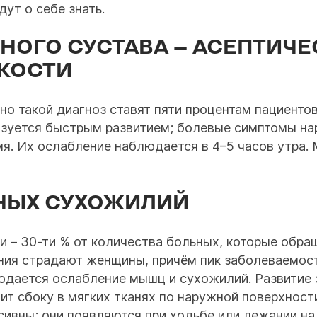
ут о себе знать.
НОГО СУСТАВА – АСЕПТИЧЕ
 КОСТИ
но такой диагноз ставят пяти процентам пациенто
изуется быстрым развитием; болевые симптомы нар
мя. Их ослабление наблюдается в 4–5 часов утра.
НЫХ СУХОЖИЛИЙ
и – 30-ти % от количества больных, которые обр
ания страдают женщины, причём пик заболеваемос
людается ослабление мышц и сухожилий. Развитие
лит сбоку в мягких тканях по наружной поверхност
ивны; они появляются при ходьбе или лежании на