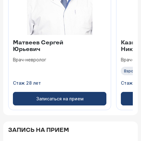
Матвеев Сергей
Казьм
Юрьевич
Никол
Врач-невролог
Врач-тр
Взрослы
Стаж 28 лет
Стаж 17 
Записаться на прием
ЗАПИСЬ НА ПРИЕМ