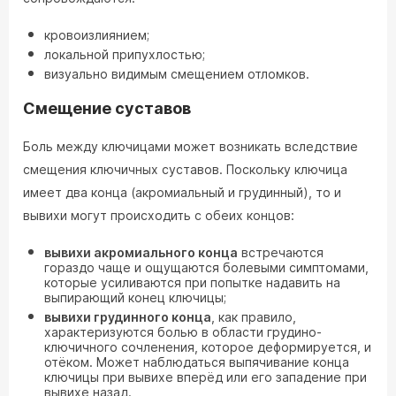
кровоизлиянием;
локальной припухлостью;
визуально видимым смещением отломков.
Смещение суставов
Боль между ключицами может возникать вследствие
смещения ключичных суставов. Поскольку ключица
имеет два конца (акромиальный и грудинный), то и
вывихи могут происходить с обеих концов:
вывихи акромиального конца
встречаются
гораздо чаще и ощущаются болевыми симптомами,
которые усиливаются при попытке надавить на
выпирающий конец ключицы;
вывихи грудинного конца
, как правило,
характеризуются болью в области грудино-
ключичного сочленения, которое деформируется, и
отёком. Может наблюдаться выпячивание конца
ключицы при вывихе вперёд или его западение при
вывихе назад.