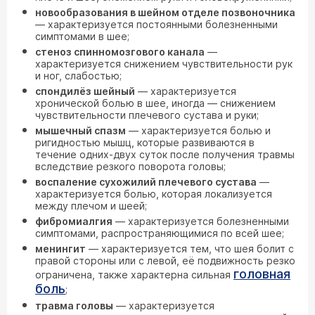
новообразования в шейном отделе позвоночника
— характеризуется постоянными болезненными
симптомами в шее;
стеноз спинномозгового канала
—
характеризуется снижением чувствительности рук
и ног, слабостью;
спондилёз шейный
— характеризуется
хронической болью в шее, иногда — снижением
чувствительности плечевого сустава и руки;
мышечный спазм
— характеризуется болью и
ригидностью мышц, которые развиваются в
течение одних-двух суток после получения травмы
вследствие резкого поворота головы;
воспаление сухожилий плечевого сустава
—
характеризуется болью, которая локализуется
между плечом и шеей;
фибромиалгия
— характеризуется болезненными
симптомами, распространяющимися по всей шее;
менингит
— характеризуется тем, что шея болит с
правой стороны или с левой, её подвижность резко
головная
ограничена, также характерна сильная
боль
;
травма головы
— характеризуется