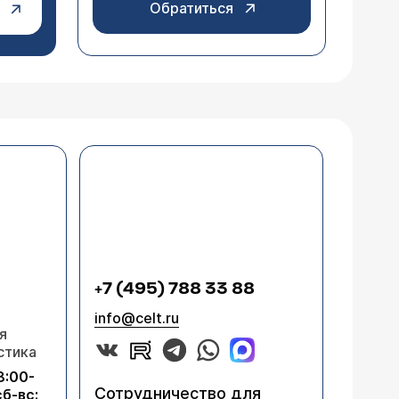
Обратиться
+7 (495) 788 33 88
info@celt.ru
я
стика
8:00-
Сотрудничество для
сб-вс: