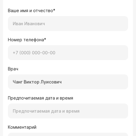
подход 
Спасибо
Ваше имя и отчество*
професс
пациенто
Понрави
Порядоч
заинтер
Номер телефона*
Врач
Предпочитаемая дата и время
Комментарий