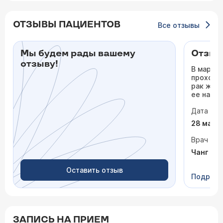
ОТЗЫВЫ ПАЦИЕНТОВ
Все отзывы
Мы будем рады вашему
Отзыв 
отзыву!
В марте 
проходи
рак жел
ее на вс
докторо
Дата виз
Одним и
Луисови
28 март
невероят
внимате
Врач
готовый
Чанг Ви
При общ
даже с 
Оставить отзыв
В его по
Подроб
порядоч
Луисович
лучше с
гистолог
помогло
ЗАПИСЬ НА ПРИЕМ
иммуно-