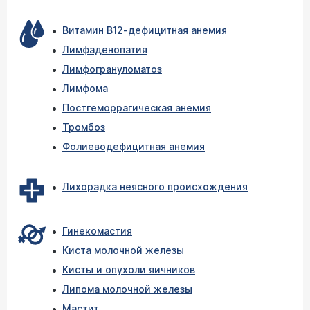
Витамин В12-дефицитная анемия
Лимфаденопатия
Лимфогрануломатоз
Лимфома
Постгеморрагическая анемия
Тромбоз
Фолиеводефицитная анемия
Лихорадка неясного происхождения
Гинекомастия
Киста молочной железы
Кисты и опухоли яичников
Липома молочной железы
Мастит