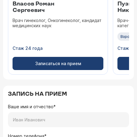
Власов Роман
Пузыр
Сергеевич
Никол
Врач гинеколог, Онкогинеколог, кандидат
Врач-гин
медицинских наук
категори
Взрослы
Стаж 24 года
Стаж 47
Записаться на прием
ЗАПИСЬ НА ПРИЕМ
Ваше имя и отчество*
Номер телефона*