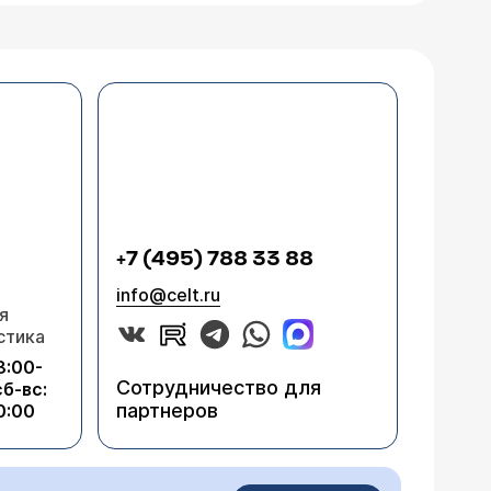
+7 (495) 788 33 88
info@celt.ru
я
стика
8:00-
Сотрудничество для
сб-вс:
партнеров
0:00