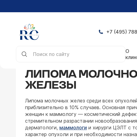
+7 (495) 788
Главная
Заболевания
Маммология
Липома 
О
клин
ЛИПОМА МОЛОЧН
ЖЕЛЕЗЫ
Липома молочных желез среди всех опухолей
приблизительно в 10% случаев. Основная при
женщин к маммологу — косметический дефект
стремительном разрастании новообразования
дерматологи,
маммологи
и хирурги ЦЭЛТ с т
характер опухоли и при необходимости назн