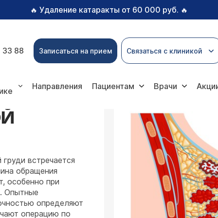
Удаление катаракты от 60 000 руб.
🔥
🔥
 33 88
Записаться на прием
Связаться с клиникой
молочной железы
Направления
Пациентам
Врачи
Акци
ике
ОЙ
 груди встречается
чина обращения
, особенно при
. Опытные
очностью определяют
ачают операцию по