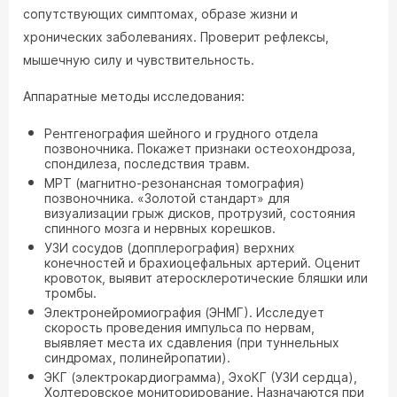
сопутствующих симптомах, образе жизни и
хронических заболеваниях. Проверит рефлексы,
мышечную силу и чувствительность.
Аппаратные методы исследования:
Рентгенография шейного и грудного отдела
позвоночника. Покажет признаки остеохондроза,
спондилеза, последствия травм.
МРТ (магнитно-резонансная томография)
позвоночника. «Золотой стандарт» для
визуализации грыж дисков, протрузий, состояния
спинного мозга и нервных корешков.
УЗИ сосудов (допплерография) верхних
конечностей и брахиоцефальных артерий. Оценит
кровоток, выявит атеросклеротические бляшки или
тромбы.
Электронейромиография (ЭНМГ). Исследует
скорость проведения импульса по нервам,
выявляет места их сдавления (при туннельных
синдромах, полинейропатии).
ЭКГ (электрокардиограмма), ЭхоКГ (УЗИ сердца),
Холтеровское мониторирование. Назначаются при