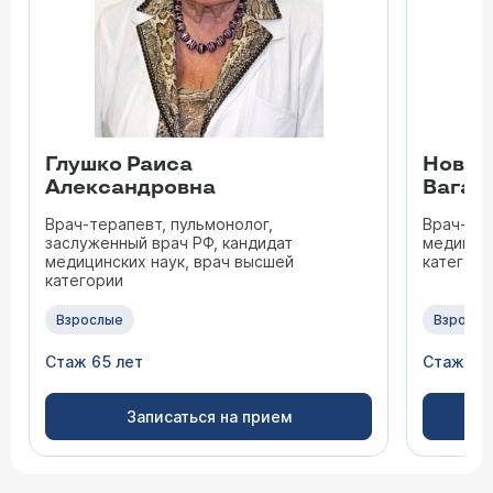
Глушко Раиса
Новик
Александровна
Ваган
Врач-терапевт, пульмонолог,
Врач-нев
заслуженный врач РФ, кандидат
медицинс
медицинских наук, врач высшей
категори
категории
Взрослые
Взрослы
Стаж 65 лет
Стаж 44
Записаться на прием