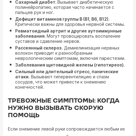
Сахарный диабет.
Вызывает диабетическую
полинейропатию, которая часто начинается с
пальцев рук и ног.
Дефицит витаминов группы B (B1, B6, B12).
Критически важны для здоровья нервной системы.
Ревматоидный артрит и другие аутоиммунные
заболевания.
Могут провоцировать воспаление
суставов и сдавление нервов.
Рассеянный склероз.
Демиелинизация нервных
волокон приводит к разнообразным
неврологическим симптомам, включая парестезии.
З
аболевания щитовидной железы (гипотиреоз).
Сильный или длительный стресс, панические
атаки.
Вызывают гипервентиляцию и спазм
сосудов, что может привести к онемению
конечностей.
ТРЕВОЖНЫЕ СИМПТОМЫ: КОГДА
НУЖНО ВЫЗЫВАТЬ СКОРУЮ
ПОМОЩЬ
Если онемение левой руки сопровождается любым из