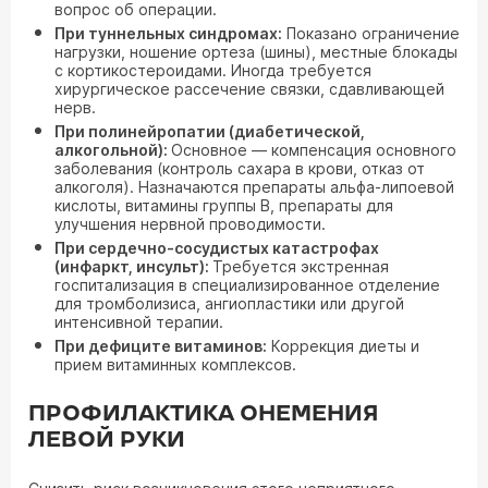
вопрос об операции.
При туннельных синдромах:
Показано ограничение
нагрузки, ношение ортеза (шины), местные блокады
с кортикостероидами. Иногда требуется
хирургическое рассечение связки, сдавливающей
нерв.
При полинейропатии (диабетической,
алкогольной):
Основное — компенсация основного
заболевания (контроль сахара в крови, отказ от
алкоголя). Назначаются препараты альфа-липоевой
кислоты, витамины группы B, препараты для
улучшения нервной проводимости.
При сердечно-сосудистых катастрофах
(инфаркт, инсульт):
Требуется экстренная
госпитализация в специализированное отделение
для тромболизиса, ангиопластики или другой
интенсивной терапии.
При дефиците витаминов:
Коррекция диеты и
прием витаминных комплексов.
ПРОФИЛАКТИКА ОНЕМЕНИЯ
ЛЕВОЙ РУКИ