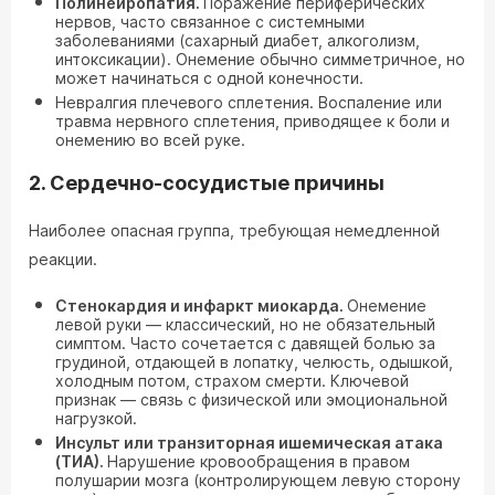
Полинейропатия.
Поражение периферических
нервов, часто связанное с системными
заболеваниями (сахарный диабет, алкоголизм,
интоксикации). Онемение обычно симметричное, но
может начинаться с одной конечности.
Невралгия плечевого сплетения. Воспаление или
травма нервного сплетения, приводящее к боли и
онемению во всей руке.
2. Сердечно-сосудистые причины
Наиболее опасная группа, требующая немедленной
реакции.
Стенокардия и инфаркт миокарда.
Онемение
левой руки — классический, но не обязательный
симптом. Часто сочетается с давящей болью за
грудиной, отдающей в лопатку, челюсть, одышкой,
холодным потом, страхом смерти. Ключевой
признак — связь с физической или эмоциональной
нагрузкой.
Инсульт или транзиторная ишемическая атака
(ТИА).
Нарушение кровообращения в правом
полушарии мозга (контролирующем левую сторону