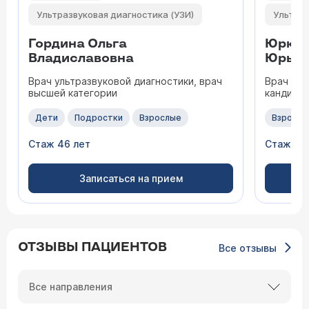
Ультразвуковая диагностика (УЗИ)
Ультраз
Гордина Ольга
Юркин
Владиславовна
Юрьев
Врач ультразвуковой диагностики, врач
Врач уль
высшей категории
кандидат
Дети
Подростки
Взрослые
Взрослы
Стаж 46 лет
Стаж 31 
Записаться на прием
ОТЗЫВЫ ПАЦИЕНТОВ
Все отзывы
Все направления