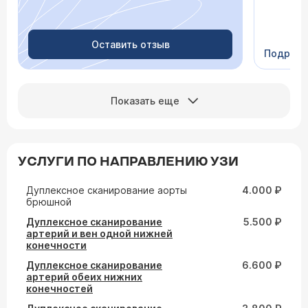
Очень пр
Видно в
человеч
Оставить отзыв
Подроб
Сейчас 
Показать еще
УСЛУГИ ПО НАПРАВЛЕНИЮ УЗИ
Дуплексное сканирование аорты
4.000 ₽
брюшной
Дуплексное сканирование
5.500 ₽
артерий и вен одной нижней
конечности
Дуплексное сканирование
6.600 ₽
артерий обеих нижних
конечностей