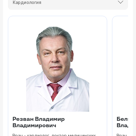
Кардиология
Резван Владимир
Беляк
Владимирович
Влади
Врач - кардиолог, доктор медицинских
Врач - к