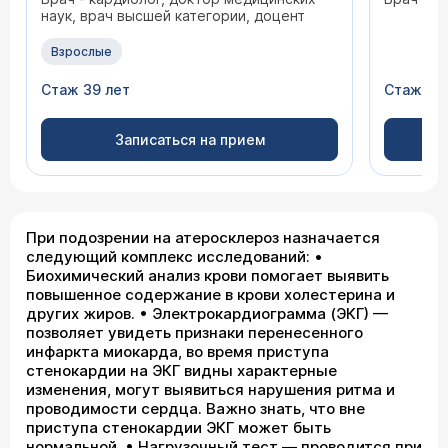
наук, врач высшей категории, доцент
Взрослые
Стаж 39 лет
Стаж 34
Записаться на прием
При подозрении на атеросклероз назначается
следующий комплекс исследований: •
Биохимический анализ крови помогает выявить
повышенное содержание в крови холестерина и
других жиров. • Электрокардиограмма (ЭКГ) —
позволяет увидеть признаки перенесенного
инфаркта миокарда, во время приступа
стенокардии на ЭКГ видны характерные
изменения, могут выявиться нарушения ритма и
проводимости сердца. Важно знать, что вне
приступа стенокардии ЭКГ может быть
нормальной. • Нагрузочный тест — проводится при