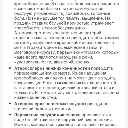
кровообращения. В начале заболевания у пациента
возникают жалобы на плохое самочувствие,
быструю утомляемость, сонливость, головные
боли. Позже нарушается память, мышление. На
поздних стадиях больной полностью утрачивает
способность к самообслуживанию.
Атеросклеротическое поражение артерий
головного мозга способно приводить к обратимому
острому нарушению кровоснабжению головного
мозга (транзиторные ишемические атаки) и
мозговому инсульту, первыми симптомами которых
чаще всего являются нарушение речи,
чувствительности, движений, зрения.
Атеросклероз нижних конечностей
приводит к
перемежающейся хромоте. Из-за нарушения
кровообращения пациент не может долго ходить,
возникающие боли в мышцах нижних конечностей
заставляют его периодически останавливаться и
отдыхать. В тяжелых случаях развивается гангрена
нижних конечностей.
Атеросклероз почечных сосудов
приводит к
почечной недостаточности.
Поражение сосудов кишечника
проявляется в
виде болей в животе и нарушений пищеварения.
Может развиваться тяжелое состояние – инфаркт