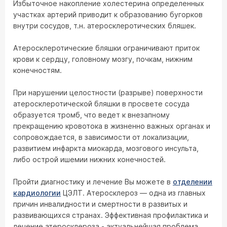
Избыточное накопление холестерина определенных
участках артерий приводит к образованию бугорков
внутри сосудов, т.н. атеросклеротических бляшек.
Атеросклеротические бляшки ограничивают приток
крови к сердцу, головному мозгу, почкам, нижним
конечностям.
При нарушении целостности (разрыве) поверхности
атеросклеротической бляшки в просвете сосуда
образуется тромб, что ведет к внезапному
прекращению кровотока в жизненно важных органах и
сопровождается, в зависимости от локализации,
развитием инфаркта миокарда, мозгового инсульта,
либо острой ишемии нижних конечностей.
Пройти диагностику и лечение Вы можете в
отделении
кардиологии
ЦЭЛТ. Атеросклероз — одна из главных
причин инвалидности и смертности в развитых и
развивающихся странах. Эффективная профилактика и
лечение атеросклероза - актуальнейшая проблема