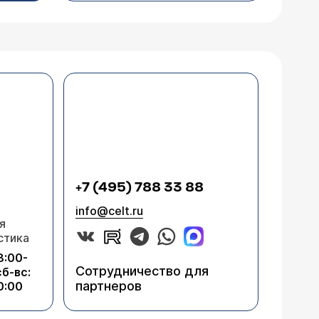
+7 (495) 788 33 88
info@celt.ru
я
стика
8:00-
Сотрудничество для
сб-вс:
партнеров
0:00