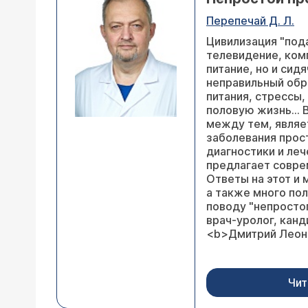
Перепечай Д. Л.
Цивилизация "под
телевидение, ком
питание, но и сид
неправильный обр
питания, стрессы
половую жизнь… В
между тем, являе
заболевания прос
диагностики и леч
предлагает совре
Ответы на этот и 
а также много по
поводу "непростог
врач-уролог, кан
<b>Дмитрий Леон
Чит