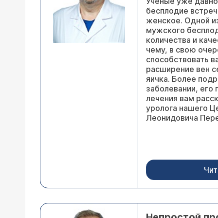
Ученые уже давно
бесплодие встреч
женское. Одной и
мужского бесплод
количества и кач
чему, в свою оче
способствовать в
расширение вен с
яичка. Более под
заболевании, его
лечения вам расс
уролога нашего Ц
Леонидовича Пере
Чит
Непростой пр