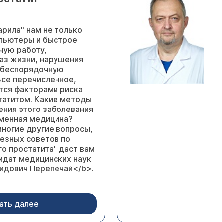
арила" нам не только
пьютеры и быстрое
ячую работу,
аз жизни, нарушения
, беспорядочную
се перечисленное,
тся факторами риска
татитом. Какие методы
ения этого заболевания
менная медицина?
многие другие вопросы,
лезных советов по
о простатита" даст вам
дидат медицинских наук
идович Перепечай</b>.
ать далее