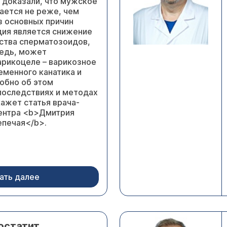
 доказали, что мужское
ается не реже, чем
з основных причин
ия является снижение
ества сперматозоидов,
редь, может
арикоцеле – варикозное
еменного канатика и
робно об этом
 последствиях и методах
кажет статья врача-
ентра <b>Дмитрия
печая</b>.
ать далее
остатит