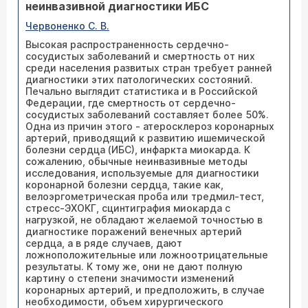
неинвазивной диагностики ИБС
Червоненко С. В.
Высокая распространенность сердечно-
сосудистых заболеваний и смертность от них
среди населения развитых стран требует ранней
диагностики этих патологических состояний.
Печально выглядит статистика и в Российской
Федерации, где смертность от сердечно-
сосудистых заболеваний составляет более 50%.
Одна из причин этого - атеросклероз коронарных
артерий, приводящий к развитию ишемической
болезни сердца (ИБС), инфаркта миокарда. К
сожалению, обычные неинвазивные методы
исследования, используемые для диагностики
коронарной болезни сердца, такие как,
велоэргометрическая проба или тредмил-тест,
стресс-ЭХОКГ, сцинтиграфия миокарда с
нагрузкой, не обладают желаемой точностью в
диагностике поражений венечных артерий
сердца, а в ряде случаев, дают
ложноположительные или ложноотрицательные
результаты. К тому же, они не дают полную
картину о степени значимости изменений
коронарных артерий, и предположить, в случае
необходимости, объем хирургического