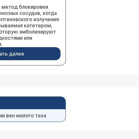
о метод блокировки
носных сосудов, когда
нтгеновского излучения
азываемая катетером,
 которую эмболизируют
дкостями или
.
ать далее
и вен малого таза