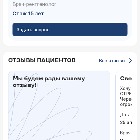
Врач-рентгенолог
Стаж 15 лет
Задать вопрос
ОТЗЫВЫ ПАЦИЕНТОВ
Все отзывы
Мы будем рады вашему
Светл
отзыву!
Хочу вы
СТРЕЛЬ
Червоне
огромну
прохожд
Дата виз
артерий
человеч
25 апре
теплоту!
Врач