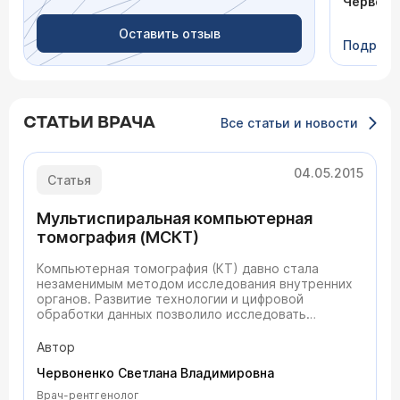
Червоне
Оставить отзыв
Подроб
СТАТЬИ ВРАЧА
Все статьи и новости
04.05.2015
Статья
Мультиспиральная компьютерная
томография (МСКТ)
Компьютерная томография (КТ) давно стала
незаменимым методом исследования внутренних
органов. Развитие технологии и цифровой
обработки данных позволило исследовать
невидимые ранее сосуды, в том числе мелкого
калибра и сосуды движущихся органов, например
Автор
сердца. Датчики двигаются вокруг пациента и
Червоненко Светлана Владимировна
вдоль тела, создавая спиральные срезы высокого
разрешения. Подробнее о мультиспиральной
Врач-рентгенолог