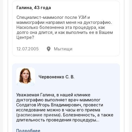
Галина, 43 года
Специалист-маммолог после УЗИ и
маммографии направил меня на дуктографию.
Насколько болезненна эта процедура, как
долго она длится, и как выполнить ее в Вашем
Центре?
12.07.2005
Мытищи
Червоненко С. В.
Уважаемая Галина, в нашей клинике
дуктографию выполняет врач-маммолог
Солдатов Игорь Владимирович, провести
исследование можно в часы его приема
(расписание приема)
. Болезненность, а также
длительность проведения процедуры
определяется рядом объективных факторов, в
первую очередь, анатомией млечных
Подробнее