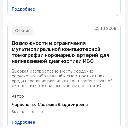
компьютерной томографии, её разновидностях
читайте в статье врача - рентгенолога Червоненко
Подробнее
Светланы Владимировны.
02.10.2009
Статья
Возможности и ограничения
мультиспиральной компьютерной
томографии коронарных артерий для
неинвазивной диагностики ИБС
Высокая распространенность сердечно-
сосудистых заболеваний и смертность от них
среди населения развитых стран требует ранней
диагностики этих патологических состояний.
Печально выглядит статистика и в Российской
Федерации, где смертность от сердечно-
Автор
сосудистых заболеваний составляет более 50%.
Червоненко Светлана Владимировна
Одна из причин этого - атеросклероз коронарных
артерий, приводящий к развитию ишемической
Врач-рентгенолог
болезни сердца (ИБС), инфаркта миокарда. К
сожалению, обычные неинвазивные методы
Подробнее
исследования, используемые для диагностики