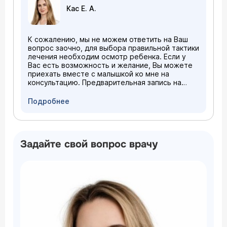
Кас Е. А.
К сожалению, мы не можем ответить на Ваш
вопрос заочно, для выбора правильной тактики
лечения необходим осмотр ребенка. Если у
Вас есть возможность и желание, Вы можете
приехать вместе с малышкой ко мне на
консультацию. Предварительная запись на
прием осуществляется по телефону 788-33-
88. Помните, что при своевременном лечении
Подробнее
предотвратить неправильный прикус
постоянных зубов возможно. Приходите, мы с
удовольствием поможем Вам и Вашему
ребенку!
Задайте свой вопрос врачу