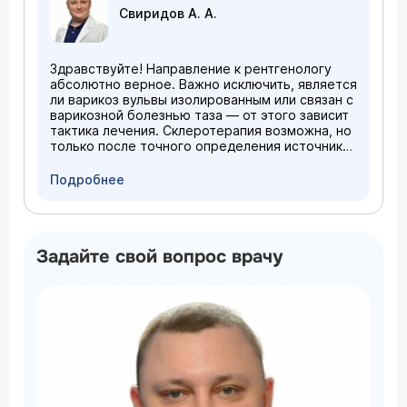
Свиридов А. А.
Здравствуйте! Направление к рентгенологу
абсолютно верное. Важно исключить, является
ли варикоз вульвы изолированным или связан с
варикозной болезнью таза — от этого зависит
тактика лечения. Склеротерапия возможна, но
только после точного определения источника
проблемы. Рентгенохирург проведет
необходимое обследование (УЗДГ вен таза,
Подробнее
МСКТ-флебографию) и, в зависимости от
результатов, либо выполнит склеротерапию,
либо сначала эмболизацию яичниковых вен.
Записывайте на очную консультацию к врачу
Задайте свой вопрос врачу
сердечно-сосудистому хирургу в клинике
ЦЭЛТ