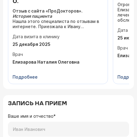
О.
Огромно
Елизаров
Отзыв с сайта «ПроДокторов».
лечение
История пациента
обследо
Нашла этого специалиста по отзывам в
назначе
интернете. Приезжала к Ивану
Дата виз
Очень д
Валентиновичу из Сергиева Посада на
клиника!
Дата визита в клинику
консультацию. Обратилась с вопросом
25 июня
по поводу боли в живом зубе после
25 декабря 2025
недавней пломбы.
Врач
Доктор осмотрел и объяснил, что
Врач
Елизаро
ничего делать не нужно - такие
Елизарова Наталия Олеговна
симптомы могут сохраняться до
нескольких месяцев. В итоге через 8
месяцев всё прошло, и я уже забыла об
Подробнее
Подроб
этом.
Доктор всё верно оценивает и даёт
грамотные рекомендации.
Понравилось
Честный подход -
без навязывания
ЗАПИСЬ НА ПРИЕМ
лишнего лечения
. Видно, что у врача
много реальной работы, пациенты
приходят сами.
Ваше имя и отчество*