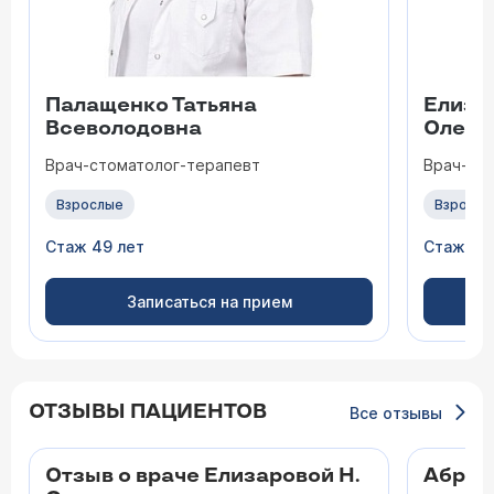
Палащенко Татьяна
Елиза
Всеволодовна
Олего
Врач-стоматолог-терапевт
Врач-ст
Взрослые
Взрослы
Стаж 49 лет
Стаж 47
Записаться на прием
ОТЗЫВЫ ПАЦИЕНТОВ
Все отзывы
Отзыв о враче Елизаровой Н.
Абран