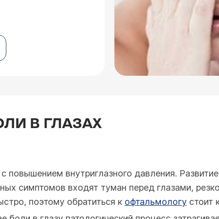
ЛИ В ГЛАЗАХ
 с повышением внутриглазного давления. Развити
чных симптомов входят туман перед глазами, резко
ыстро, поэтому обратиться к
офтальмологу
стоит 
е боли в глазу патологический процесс затрагива