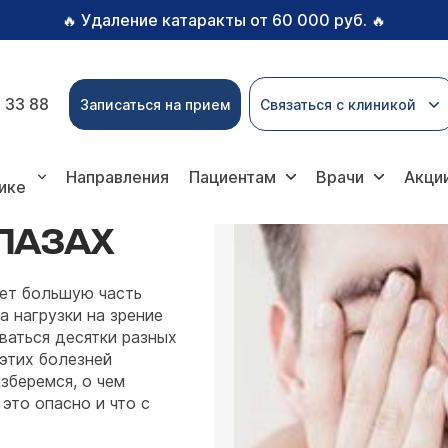
Удаление катаракты от 60 000 руб.
🔥
🔥
 33 88
Записаться на прием
Связаться с клиникой
Направления
Пациентам
Врачи
Акци
ике
ЛАЗАХ
ает большую часть
 нагрузки на зрение
ваться десятки разных
этих болезней
зберемся, о чем
 это опасно и что с