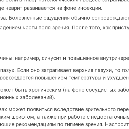
е неврит развивается на фоне инфекции.
за.
Болезненные ощущения обычно сопровождают
ением части поля зрения. После того, как присту
ичины: например, синусит и повышенное внутричер
пазух. Если оно затрагивает верхние пазухи, то г
сопровождается повышением температуры и ухудше
ожет быть хроническим (на фоне сосудистых забол
ционных заболеваний).
зах может появиться вследствие зрительного пере
ким шрифтом, а также при работе с недостаточны
ующие рекомендациям по гигиене зрения. Настрои