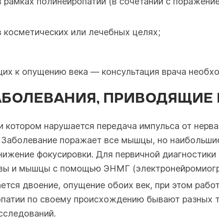
в рамках полинейропатии (в сочетании с поражени
 косметических или лечебных целях;
их к опущению века — консультация врача необхо
БОЛЕВАНИЯ, ПРИВОДЯЩИЕ 
и котором нарушается передача импульса от нерва
Заболевание поражает все мышцы, но наибольшие 
снижение фокусировки. Для первичной диагностики
рвы и мышцы с помощью ЭНМГ (электронейромиогр
ается двоение, опущение обоих век, при этом ра
иопатии по своему происхождению бывают разных 
сследований.