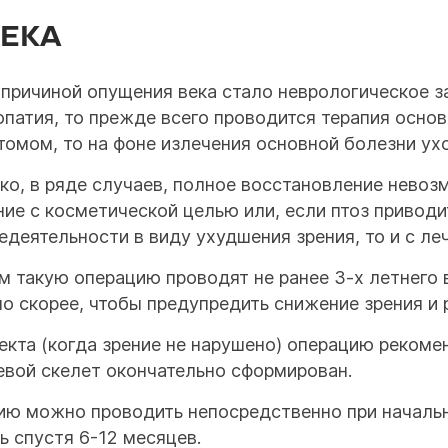
ЕКА
 причиной опущения века стало неврологическое за
опатия, то прежде всего проводится терапия основ
томом, то на фоне излечения основной болезни ухо
ко, в ряде случаев, полное восстановление невоз
ние с косметической целью или, если птоз привод
едеятельности в виду ухудшения зрения, то и с ле
м такую операцию проводят не ранее 3-х летнего в
о скорее, чтобы предупредить снижение зрения и р
екта (когда зрение не нарушено) операцию рекоме
евой скелет окончательно сформирован.
ию можно проводить непосредственно при началь
ь спустя 6-12 месяцев.