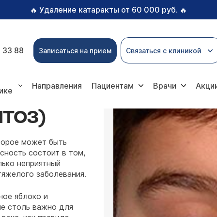
Удаление катаракты от 60 000 руб.
🔥
🔥
 33 88
Записаться на прием
Связаться с клиникой
Направления
Пациентам
Врачи
Акци
ике
ПТОЗ)
торое может быть
сность состоит в том,
лько неприятный
тяжелого заболевания.
ное яблоко и
не столь важно для