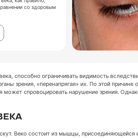
века, как правило,
сравнении со здоровым
 века, способно ограничивать видимость вследств
рганы зрения, «перенапрягая» их. По этой причине 
я может спровоцировать нарушение зрения. Однако
ВЕКА
скут. Веко состоит из мышцы, присоединяющейся 