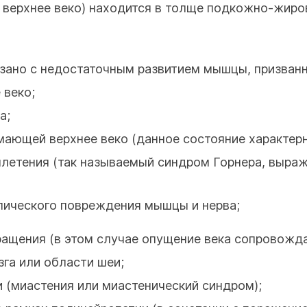
 верхнее веко) находится в толще подкожно-жиров
зано с недостаточным развитием мышцы, призванн
 веко;
а;
ающей верхнее веко (данное состояние характерн
летения (так называемый синдром Горнера, выраж
олического повреждения мышцы и нерва;
ащения (в этом случае опущение века сопровожда
зга или области шеи;
 (миастения или миастенический синдром);