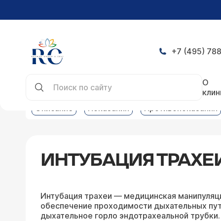
+7 (495) 788
Главная
Услуги
Анестезиология услуги
Инт
О
клин
Описание
Показания
Противопоказания
ИНТУБАЦИЯ ТРАХЕ
Интубация трахеи — медицинская манипуляц
обеспечение проходимости дыхательных путе
дыхательное горло эндотрахеальной трубки