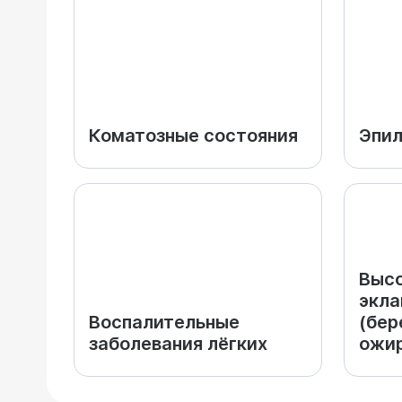
Коматозные состояния
Эпил
Высо
экла
Воспалительные
(бер
заболевания лёгких
ожир