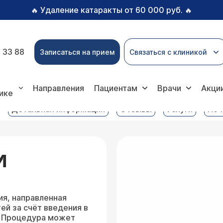
Удаление катаракты от 60 000 руб.
🔥
🔥
 33 88
Записаться на прием
Связаться с клиникой
убация трахеи
Направления
Пациентам
Врачи
Акци
ике
Детальная информация
Отзывы
Услуги
Поч
И
ия, направленная
й за счёт введения в
. Процедура может