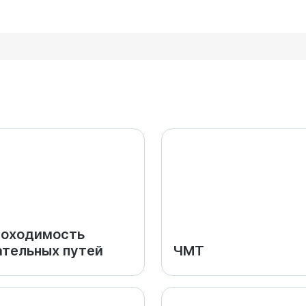
роходимость
тельных путей
ЧМТ