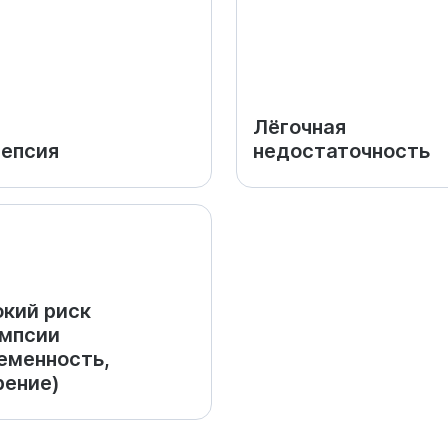
Лёгочная
епсия
недостаточность
кий риск
мпсии
еменность,
ение)