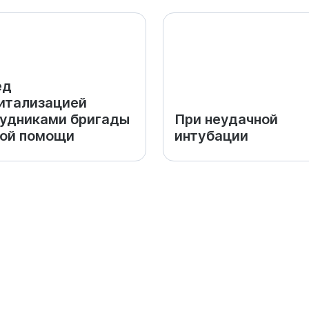
ед
итализацией
удниками бригады
При неудачной
ой помощи
интубации