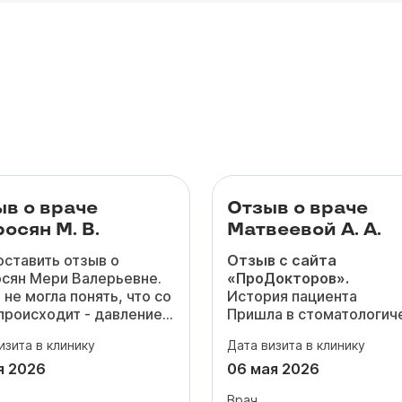
ыв о враче
Отзыв о враче
осян М. В.
Матвеевой А. А.
оставить отзыв о
Отзыв с сайта
сян Мери Валерьевне.
«ПроДокторов».
 не могла понять, что со
История пациента
происходит - давление
Пришла в стоматологич
вышалось, то резко
клинику для исправлени
изита в клинику
Дата визита в клинику
о, появилась одышка и
прикуса. Прохожу лечен
янная тревога из-за
брекет-системе у Анны
я 2026
06 мая 2026
а. Честно, уже боялась
Андреевны с января 20
Врач