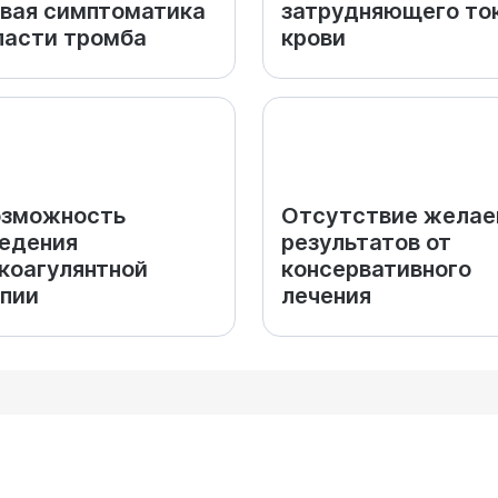
вая симптоматика
затрудняющего то
ласти тромба
крови
озможность
Отсутствие жела
едения
результатов от
коагулянтной
консервативного
пии
лечения