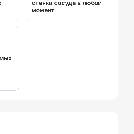
к
стенки сосуда в любой
момент
емых