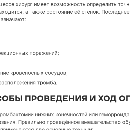
роцессе хирург имеет возможность определить точ
аходится, а также состояние её стенок. Последне
назначают:
фекционных поражений;
ние кровеносных сосудов;
расположения тромба.
ОБЫ ПРОВЕДЕНИЯ И ХОД О
тромбэктомии нижних конечностей или геморроида
езания. Правильно проведённое вмешательство об
 применяются две основные техники: