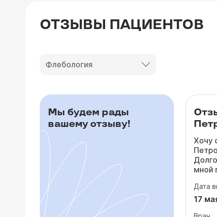
ОТЗЫВЫ ПАЦИЕНТОВ
Флебология
Мы будем рады
Отз
вашему отзыву!
Петр
Хочу 
Петро
Долго
мной 
то по
Дата в
падал
посто
17 ма
сердц
Врач