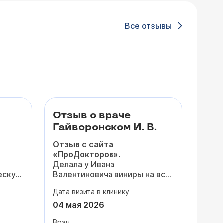
Все отзывы
Отзыв о враче
Гайворонском И. В.
Отзыв с сайта
«ПроДокторов».
Делала у Ивана
ескую
Валентиновича виниры на всю
я
зону улыбки - результат
Дата визита в клинику
ие на
просто потрясающий! Я и не
думала, что виниры могут
04 мая 2026
25
выглядеть
настолько
Врач