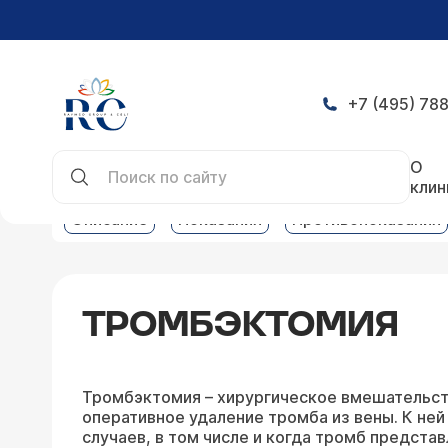
+7 (495) 788
Главная
Услуги
Флебология услуги
Тромбэ
О
клин
Описание
Показания
Противопоказания
ТРОМБЭКТОМИЯ
Тромбэктомия – хирургическое вмешательст
оперативное удаление тромба из вены. К ней
случаев, в том числе и когда тромб предста