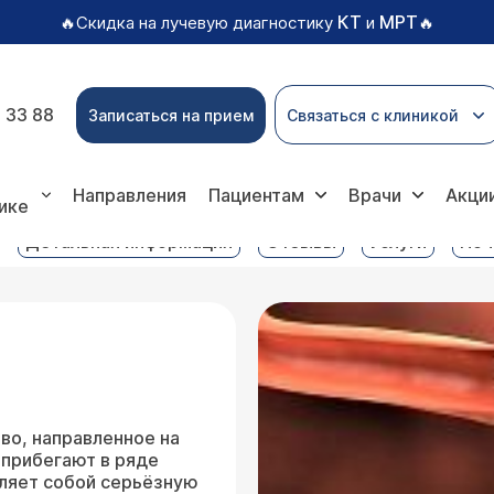
КТ
МРТ
🔥Скидка на лучевую диагностику
и
🔥
 33 88
Записаться на прием
Связаться с клиникой
ктомия
Направления
Пациентам
Врачи
Акци
ике
Детальная информация
Отзывы
Услуги
Поч
во, направленное на
 прибегают в ряде
вляет собой серьёзную