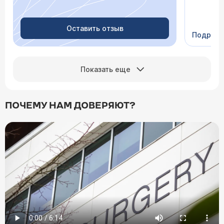
Очень пр
Видно в
человеч
Оставить отзыв
Подроб
Сейчас 
Показать еще
ПОЧЕМУ НАМ ДОВЕРЯЮТ?