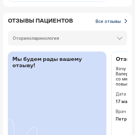
ОТЗЫВЫ ПАЦИЕНТОВ
Все отзывы
Оториноларинология
Мы будем рады вашему
Отзыв 
отзыву!
Хочу ос
Валерьев
со мной 
повышало
одышка и
Дата виз
сердца. 
раз куда
17 мая 
врачи то
На приё
Врач
спокойно
Петрося
задавала
посмотр
обследо