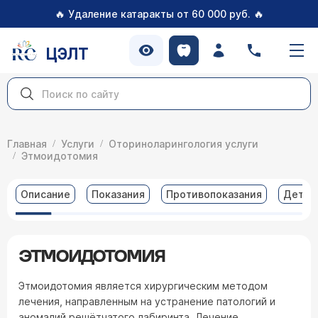
🔥
🔥
Удаление катаракты от 60 000 руб.
ЦЭЛТ
Главная
Услуги
Оториноларингология услуги
Этмоидотомия
Описание
Показания
Противопоказания
Детал
ЭТМОИДОТОМИЯ
Этмоидотомия является хирургическим методом
лечения, направленным на устранение патологий и
аномалий решётчатого лабиринта. Лечение