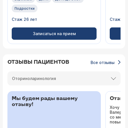
Подростки
Стаж 26 лет
Стаж 32
Записаться на прием
ОТЗЫВЫ ПАЦИЕНТОВ
Все отзывы
Оториноларинология
Мы будем рады вашему
Отзыв 
отзыву!
Хочу ос
Валерьев
со мной 
повышало
одышка и