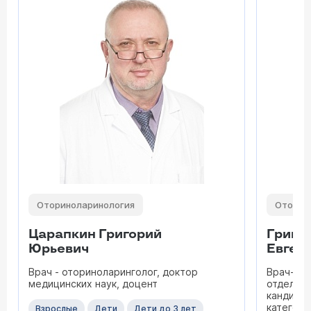
Оториноларинология
Оторин
Царапкин Григорий
Гришу
Юрьевич
Евген
Врач - оториноларинголог, доктор
Врач-от
медицинских наук, доцент
отделени
кандидат
категори
Взрослые
Дети
Дети до 3 лет