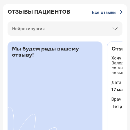
ОТЗЫВЫ ПАЦИЕНТОВ
Все отзывы
Нейрохирургия
Мы будем рады вашему
Отзыв 
отзыву!
Хочу ос
Валерьев
со мной 
повышало
одышка и
Дата виз
сердца. 
раз куда
17 мая 
врачи то
На приё
Врач
спокойно
Петрося
задавала
посмотр
обследо
почувств
пытается