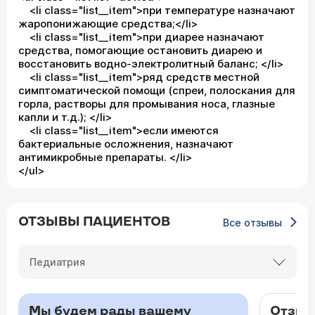
<li class="list__item">при температуре назначают
жаропонижающие средства;</li>
<li class="list__item">при диарее назначают
средства, помогающие остановить диарею и
восстановить водно-электролитный баланс; </li>
<li class="list__item">ряд средств местной
симптоматической помощи (спреи, полоскания для
горла, растворы для промывания носа, глазные
капли и т.д.); </li>
<li class="list__item">если имеются
бактериальные осложнения, назначают
антимикробные препараты. </li>
</ul>
ОТЗЫВЫ ПАЦИЕНТОВ
Все отзывы
Педиатрия
Мы будем рады вашему
Отзыв 