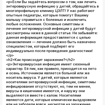
<p>Если Вы задаётесь вопросом о том, как лечить
энтеровирусную инфекцию у детей, обращайтесь в
многопрофильную клинику ЦЭЛТ! У нас работают
опытные педиатры, которые помогут Вашему
малышу справиться с болезнью и исключить
любые осложнения. Основные симптомы и
лечение энтеровирусной инфекции у детей будут
рассмотрены ниже в данной статье. Не забывайте:
данная информация предоставляется с целью
ознакомления — лечение должно быть назначено
специалистом, который подберёт его
индивидуально после проведения диагностики!
</p>
<h2>Как происходит заражение?</h2>
<p>Энтеровирусная инфекция имеет сезонный
характер. Её пик, как правило, приходится на лето
и осень. Источником является больной или же
носитель вируса. У детей, которые являются
носителями энтеровирусной инфекции, симптомы
инфицирования отсутствуют, но, тем не менее,
вирусы в кишечнике имеются, и наружу они
выделяются вместе с калом. Носителями
являются дети, которые клинически выздоровели
или не заболели вовсе, несмотря на заражение