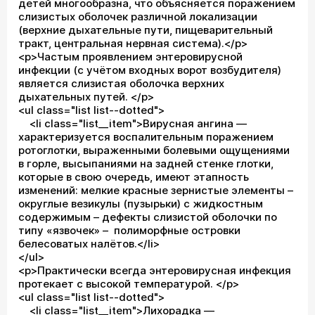
детей многообразна, что объясняется поражением
слизистых оболочек различной локализации
(верхние дыхательные пути, пищеварительный
тракт, центральная нервная система).</p>
<p>Частым проявлением энтеровирусной
инфекции (с учётом входных ворот возбудителя)
является слизистая оболочка верхних
дыхательных путей. </p>
<ul class="list list--dotted">
<li class="list__item">Вирусная ангина —
характеризуется воспалительным поражением
ротоглотки, выраженными болевыми ощущениями
в горле, высыпаниями на задней стенке глотки,
которые в свою очередь, имеют этапность
изменений: мелкие красные зернистые элементы –
округлые везикулы (пузырьки) с жидкостным
содержимым – дефекты слизистой оболочки по
типу «язвочек» – полиморфные островки
белесоватых налётов.</li>
</ul>
<p>Практически всегда энтеровирусная инфекция
протекает с высокой температурой. </p>
<ul class="list list--dotted">
<li class="list__item">Лихорадка —