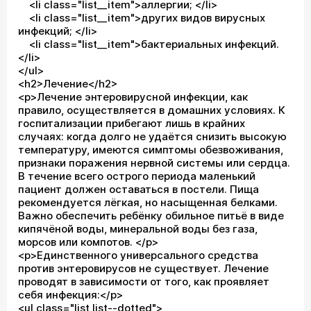
<li class="list__item">аллергии; </li>
<li class="list__item">других видов вирусных
инфекций; </li>
<li class="list__item">бактериальных инфекций.
</li>
</ul>
<h2>Лечение</h2>
<p>Лечение энтеровирусной инфекции, как
правило, осуществляется в домашних условиях. К
госпитализации прибегают лишь в крайних
случаях: когда долго не удаётся снизить высокую
температуру, имеются симптомы обезвоживания,
признаки поражения нервной системы или сердца.
В течение всего острого периода маленький
пациент должен оставаться в постели. Пища
рекомендуется лёгкая, но насыщенная белками.
Важно обеспечить ребёнку обильное питьё в виде
кипячёной воды, минеральной воды без газа,
морсов или компотов. </p>
<p>Единственного универсального средства
против энтеровирусов не существует. Лечение
проводят в зависимости от того, как проявляет
себя инфекция:</p>
<ul class="list list--dotted">