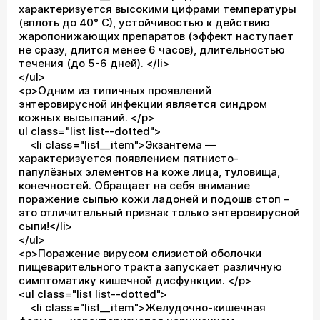
характеризуется высокими цифрами температуры
(вплоть до 40° С), устойчивостью к действию
жаропонижающих препаратов (эффект наступает
не сразу, длится менее 6 часов), длительностью
течения (до 5-6 дней). </li>
</ul>
<p>Одним из типичных проявлений
энтеровирусной инфекции является синдром
кожных высыпаний. </p>
ul class="list list--dotted">
<li class="list__item">Экзантема —
характеризуется появлением пятнисто-
папулёзных элементов на коже лица, туловища,
конечностей. Обращает на себя внимание
поражение сыпью кожи ладоней и подошв стоп –
это отличительный признак только энтеровирусной
сыпи!</li>
</ul>
<p>Поражение вирусом слизистой оболочки
пищеварительного тракта запускает различную
симптоматику кишечной дисфункции. </p>
<ul class="list list--dotted">
<li class="list__item">Желудочно-кишечная