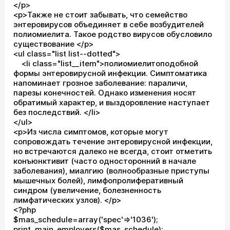
</p>
<p>Также не стоит забывать, что семейство
энтеровирусов объединяет в себе возбудителей
полиомиелита. Такое родство вирусов обусловило
существование </p>
<ul class="list list--dotted">
<li class="list__item">полиомиелитоподобной
формы энтеровирусной инфекции. Симптоматика
напоминает грозное заболевание: параличи,
парезы конечностей. Однако изменения носят
обратимый характер, и выздоровление наступает
без последствий. </li>
</ul>
<p>Из числа симптомов, которые могут
сопровождать течение энтеровирусной инфекции,
но встречаются далеко не всегда, стоит отметить
конъюнктивит (часто односторонний в начале
заболевания), миалгию (волнообразные приступы
мышечных болей), лимфопролиферативный
синдром (увеличение, болезненность
лимфатических узлов). </p>
<?php
$mas_schedule=array('spec'=>'1036');
print_main_employers($mas_schedule);