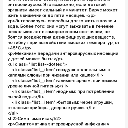
энтеровирусом. Это возможно, если детский
организм имеет сильный иммунитет. Вирус может
жить в кишечнике до пяти месяцев. </p>
<p>Энтеровирусы способны долго жить в почве и
воде. Более того: они могут выживать в течение
нескольких лет в замороженном состоянии, не
боятся воздействия дезинфицирующих веществ,
но гибнут при воздействии высоких температур, от
+45°C.</p>
<p>Механизм передачи энтеровирусных инфекций
у детей может быть:</p>
<ul class="list list--dotted">
<li class="list__item">воздушно-капельным: с
каплями слюны при чихании или кашле;</li>
<li class="list__item">алиментарным: при низком
уровне личной гигиены;</li>
<li class="list__item">водным: при потреблении
сырой воды;</li>
<li class="list__item">бытовым: через игрушки,
столовые приборы, дверные ручки. </li>
</ul>
<h2>Симптоматика</h2>
<p>Симптоматика энтеровирусной инфекции у