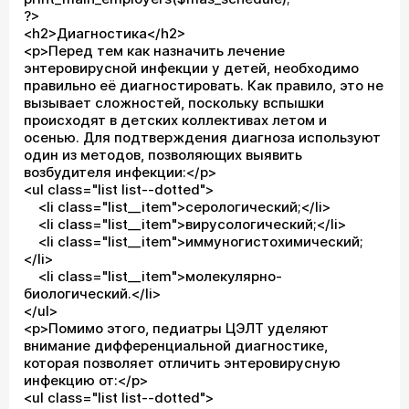
?>
<h2>Диагностика</h2>
<p>Перед тем как назначить лечение
энтеровирусной инфекции у детей, необходимо
правильно её диагностировать. Как правило, это не
вызывает сложностей, поскольку вспышки
происходят в детских коллективах летом и
осенью. Для подтверждения диагноза используют
один из методов, позволяющих выявить
возбудителя инфекции:</p>
<ul class="list list--dotted">
<li class="list__item">серологический;</li>
<li class="list__item">вирусологический;</li>
<li class="list__item">иммуногистохимический;
</li>
<li class="list__item">молекулярно-
биологический.</li>
</ul>
<p>Помимо этого, педиатры ЦЭЛТ уделяют
внимание дифференциальной диагностике,
которая позволяет отличить энтеровирусную
инфекцию от:</p>
<ul class="list list--dotted">