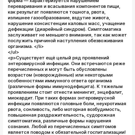
форма — характеризуется нарушением
переваривания и всасывания компонентов пищи,
как результат появляются тошнота, рвота,
излишнее газообразование, вздутие живота,
нарушение консистенции каловых масс, учащение
дефекации (диарейный синдром). Симптоматика
заслуживает не меньшего внимания, так как может
послужить причиной наступления обезвоживания
организма. </li>
</ul>
<p>Существует ещё целый ряд проявлений
энтеровирусной инфекции. Они встречаются реже
перечисленных и могут быть обусловлены
возрастом (новорождённые) или некоторыми
особенностями иммунного ответа организма
(различные формы иммунодефицита). К тяжелым
проявлениям стоит отнести менингит, энцефалит,
миокардит. При таких формах энтеровирусной
инфекции появляются головные боли, неукротимая
рвота, сонливость, либо моторная возбудимость,
повышенная раздражительность, судорожная
симптоматика, различные формы нарушения
сознания. Любой из перечисленных симптомов
является поводом к обязательной госпитализации!