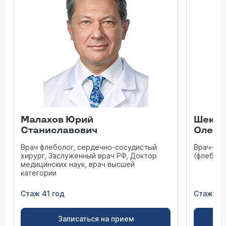
Малахов Юрий
Шекоя
Станиславович
Олего
Врач флеболог, сердечно-сосудистый
Врач-се
хирург, Заслуженный врач РФ, Доктор
(флеболо
медицинских наук, врач высшей
категории
Стаж 41 год
Стаж 19 
Записаться на прием