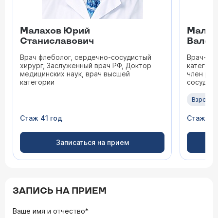
Малахов Юрий
Малиш
Станиславович
Валер
Врач флеболог, сердечно-сосудистый
Врач-хир
хирург, Заслуженный врач РФ, Доктор
категори
медицинских наук, врач высшей
член рос
категории
сосудис
Взрослы
Стаж 41 год
Стаж 32
Записаться на прием
ЗАПИСЬ НА ПРИЕМ
Ваше имя и отчество*