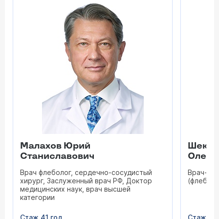
Малахов Юрий
Шекоя
Станиславович
Олего
Врач флеболог, сердечно-сосудистый
Врач-се
хирург, Заслуженный врач РФ, Доктор
(флеболо
медицинских наук, врач высшей
категории
Стаж 41 год
Стаж 19 