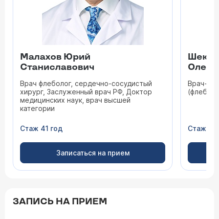
Малахов Юрий
Шекоя
Станиславович
Олего
Врач флеболог, сердечно-сосудистый
Врач-се
хирург, Заслуженный врач РФ, Доктор
(флеболо
медицинских наук, врач высшей
категории
Стаж 41 год
Стаж 19 
Записаться на прием
ЗАПИСЬ НА ПРИЕМ