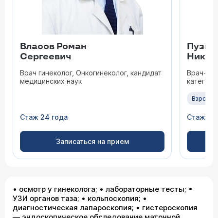
Власов Роман
Пузыр
Сергеевич
Никол
Врач гинеколог, Онкогинеколог, кандидат
Врач-гин
медицинских наук
категори
Взрослы
Стаж 24 года
Стаж 47
Записаться на прием
• осмотр у гинеколога; • лабораторные тесты; •
УЗИ органов таза; • кольпоскопия; •
диагностическая лапароскопия; • гистероскопия
— эндоскопическое обследование маточной