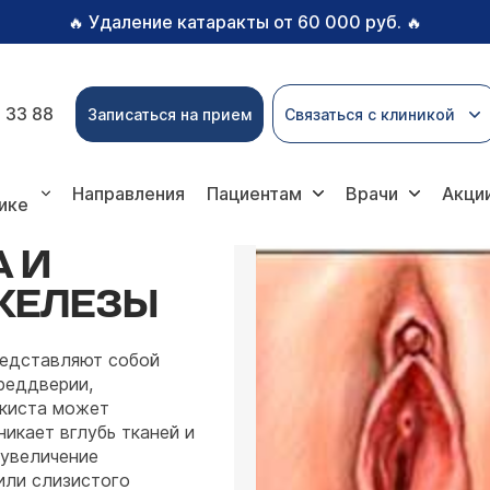
Удаление катаракты от 60 000 руб.
🔥
🔥
 33 88
Записаться на прием
Связаться с клиникой
левания
Кисты влагалища и бартолиниевой железы
Направления
Пациентам
Врачи
Акци
ике
 И
ЖЕЛЕЗЫ
редставляют собой
реддверии,
 киста может
никает вглубь тканей и
 увеличение
или слизистого