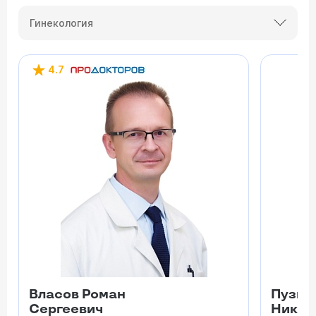
Гинекология
4.7
Власов Роман
Пузыр
Сергеевич
Никол