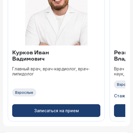
Курков Иван
Резва
Вадимович
Влади
Главный врач, врач-кардиолог, врач-
Врач - к
липидолог
наук, вр
Взрослы
Взрослые
Стаж 39
Записаться на прием