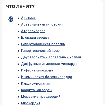
ЧТО ЛЕЧИТ?
Аритмия
Артериальная гипотония
Атеросклероз
Блокады сердца
Гипертоническая болезнь
Гипертонический криз
Двустворчатый аортальный клапан
Диффузные изменения миокарда
Инфаркт миокарда
Ишемическая болезнь сердца
Кардиомиопатия
Коарктация аорты
Мерцание предсердий
Миокардит