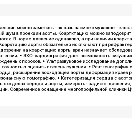
енщин можно заметить так называемое «мужское телосло
бый шум в проекции аорты. Коартктацию можно заподозрит
ногах. В норме давление одинаково, а при наличии коарк
. Коарктацию аорты обязательно исключают при рефракте
одозрении на коарктацию аорты врач назначает обследова
ертензии. • ЭХО-кардиография дает возможность визуализ
ожденных пороков. • Ультразвуковое исследование допо
 точностью оценить степень сужения. • Рентгенография о
ердца, расширение восходящей аорты деформация краев р
зонансную томографию. • Катетеризация сердца с аорто
ых отделах сердца и аорты, измерять градиент давления, 
ации. Современное оснащение многопрофильной клиники 