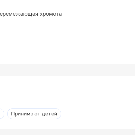
 перемежающая хромота
а
Принимают детей