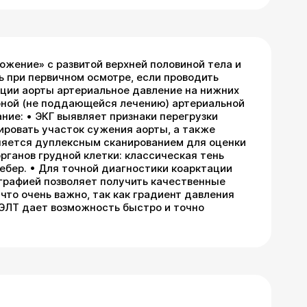
жение» с развитой верхней половиной тела и
ь при первичном осмотре, если проводить
тации аорты артериальное давление на нижних
рной (не поддающейся лечению) артериальной
ние: • ЭКГ выявляет признаки перегрузки
ировать участок сужения аорты, а также
лняется дуплексным сканированием для оценки
рганов грудной клетки: классическая тень
ебер. • Для точной диагностики коарктации
графией позволяет получить качественные
что очень важно, так как градиент давления
ЦЭЛТ дает возможность быстро и точно