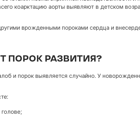
его коарктацию аорты выявляют в детском возраст
 другими врожденными пороками сердца и внесерд
Т ПОРОК РАЗВИТИЯ?
алоб и порок выявляется случайно. У новорожденн
те:
 голове;