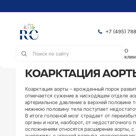
+7 (495) 788
Главная
Заболевания
Кардиологические заб
О
клин
КОАРКТАЦИЯ АОРТ
Коарктация аорты – врожденный порок развит
отмечается сужение в нисходящем отделе аор
артериальное давление в верхней половине т
нижнюю половину тела поступает недостаточ
В итоге головной мозг страдает от переизбыт
органы и ноги, наоборот, от недостаточного 
осложнениям относятся расширение аорты, с
аневризмы, с угрозой разрыва, кровоизлияние 