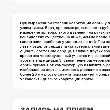
При выраженной степени коарктации аорты у ж
узким тазом. Врач, при осмотре, выявляет гру
измерение артериального давления на руках и 
конечностях существенно ниже, чем на плече
гипертонии, особенно у молодых людей. При п
левых отделов сердца из-за артериальной гип
оценить состояние сердца, наличие других вр
кровотока через суженный участок и с высокой
аорты в виде цифры 3, увеличение размеров с
аорты применяют компьютерную и магнитно-ре
изображения аорты и измерять давление в разн
более 20 мм рт.стю служит показанием к опер
установить диагноз коарктации аорты.