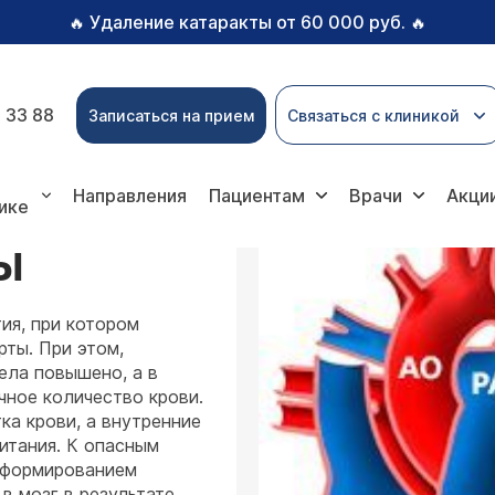
Удаление катаракты от 60 000 руб.
🔥
🔥
 33 88
Записаться на прием
Связаться с клиникой
олевания
Коарктация аорты
Направления
Пациентам
Врачи
Акци
ике
Ы
ия, при котором
ты. При этом,
ела повышено, а в
ное количество крови.
ка крови, а внутренние
питания. К опасным
 формированием
в мозг в результате