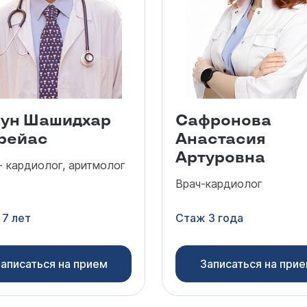
ун Шашидхар
Сафронова
рейас
Анастасия
Артуровна
- кардиолог, аритмолог
Врач-кардиолог
7 лет
Стаж 3 года
аписаться на прием
Записаться на при