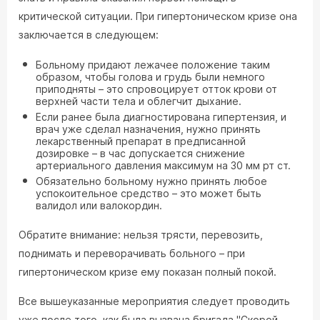
критической ситуации. При гипертоническом кризе она
заключается в следующем:
Больному придают лежачее положение таким
образом, чтобы голова и грудь были немного
приподняты – это спровоцирует отток крови от
верхней части тела и облегчит дыхание.
Если ранее была диагностирована гипертензия, и
врач уже сделал назначения, нужно принять
лекарственный препарат в предписанной
дозировке – в час допускается снижение
артериального давления максимум на 30 мм рт ст.
Обязательно больному нужно принять любое
успокоительное средство – это может быть
валидол или валокордин.
Обратите внимание: нельзя трясти, перевозить,
поднимать и переворачивать больного – при
гипертоническом кризе ему показан полный покой.
Все вышеуказанные мероприятия следует проводить
уже после того, как была вызвана бригада "Скорой