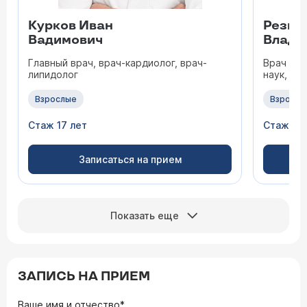
Курков Иван
Резва
Вадимович
Влади
Главный врач, врач-кардиолог, врач-
Врач - к
липидолог
наук, вр
Взрослые
Взрослы
Стаж 17 лет
Стаж 39
Записаться на прием
Показать еще
ЗАПИСЬ НА ПРИЕМ
Ваше имя и отчество*