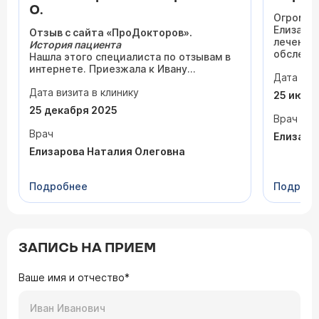
О.
Огромно
Елизаров
Отзыв с сайта «ПроДокторов».
лечение
История пациента
обследо
Нашла этого специалиста по отзывам в
назначе
интернете. Приезжала к Ивану
Дата виз
Очень д
Валентиновичу из Сергиева Посада на
клиника!
Дата визита в клинику
консультацию. Обратилась с вопросом
25 июня
по поводу боли в живом зубе после
25 декабря 2025
недавней пломбы.
Врач
Доктор осмотрел и объяснил, что
Врач
Елизаро
ничего делать не нужно - такие
Елизарова Наталия Олеговна
симптомы могут сохраняться до
нескольких месяцев. В итоге через 8
месяцев всё прошло, и я уже забыла об
Подробнее
Подроб
этом.
Доктор всё верно оценивает и даёт
грамотные рекомендации.
Понравилось
Честный подход -
без навязывания
ЗАПИСЬ НА ПРИЕМ
лишнего лечения
. Видно, что у врача
много реальной работы, пациенты
приходят сами.
Ваше имя и отчество*