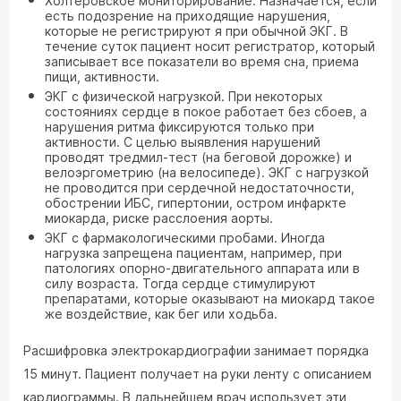
Холтеровское мониторирование. Назначается, если
есть подозрение на приходящие нарушения,
которые не регистрируют я при обычной ЭКГ. В
течение суток пациент носит регистратор, который
записывает все показатели во время сна, приема
пищи, активности.
ЭКГ с физической нагрузкой. При некоторых
состояниях сердце в покое работает без сбоев, а
нарушения ритма фиксируются только при
активности. С целью выявления нарушений
проводят тредмил-тест (на беговой дорожке) и
велоэргометрию (на велосипеде). ЭКГ с нагрузкой
не проводится при сердечной недостаточности,
обострении ИБС, гипертонии, остром инфаркте
миокарда, риске расслоения аорты.
ЭКГ с фармакологическими пробами. Иногда
нагрузка запрещена пациентам, например, при
патологиях опорно-двигательного аппарата или в
силу возраста. Тогда сердце стимулируют
препаратами, которые оказывают на миокард такое
же воздействие, как бег или ходьба.
Расшифровка электрокардиографии занимает порядка
15 минут. Пациент получает на руки ленту с описанием
кардиограммы. В дальнейшем врач использует эти