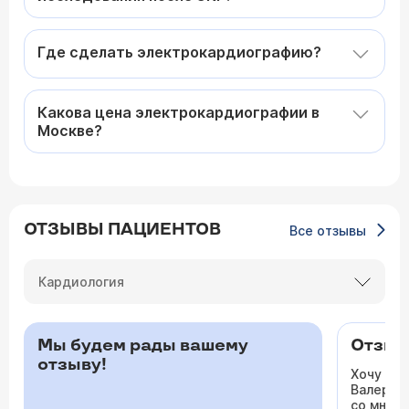
Где сделать электрокардиографию?
Какова цена электрокардиографии в
Москве?
ОТЗЫВЫ ПАЦИЕНТОВ
Все отзывы
Кардиология
Мы будем рады вашему
Отзыв 
отзыву!
Хочу ос
Валерьев
со мной 