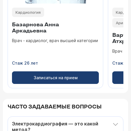
Кардиология
Кардио
Аритмо
Базарнова Анна
Аркадьевна
Варун
Врач - кардиолог, врач высшей категории
Атхре
Врач - к
Стаж 26 лет
Стаж 7 
Записаться на прием
ЧАСТО ЗАДАВАЕМЫЕ ВОПРОСЫ
Электрокардиография — это какой
метод?